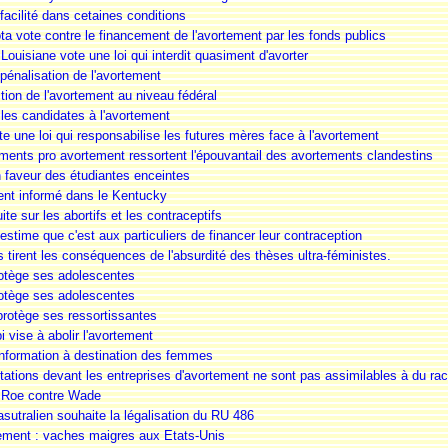
acilité dans cetaines conditions
ta vote contre le financement de l'avortement par les fonds publics
Louisiane vote une loi qui interdit quasiment d'avorter
pénalisation de l'avortement
tion de l'avortement au niveau fédéral
 les candidates à l'avortement
e une loi qui responsabilise les futures mères face à l'avortement
nts pro avortement ressortent l'épouvantail des avortements clandestins
 faveur des étudiantes enceintes
ent informé dans le Kentucky
e sur les abortifs et les contraceptifs
 estime que c'est aux particuliers de financer leur contraception
 tirent les conséquences de l'absurdité des thèses ultra-féministes.
protège ses adolescentes
protège ses adolescentes
protège ses ressortissantes
i vise à abolir l'avortement
information à destination des femmes
tations devant les entreprises d'avortement ne sont pas assimilables à du ra
 Roe contre Wade
asutralien souhaite la légalisation du RU 486
ement : vaches maigres aux Etats-Unis