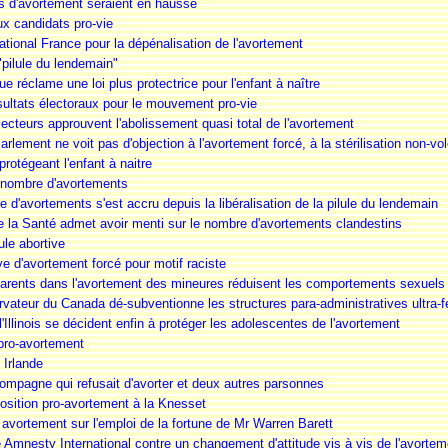
es d'avortement seraient en hausse
ux candidats pro-vie
tional France pour la dépénalisation de l'avortement
 "pilule du lendemain"
ue réclame une loi plus protectrice pour l'enfant à naître
sultats électoraux pour le mouvement pro-vie
ecteurs approuvent l'abolissement quasi total de l'avortement
lement ne voit pas d'objection à l'avortement forcé, à la stérilisation non-volon
protégeant l'enfant à naitre
 nombre d'avortements
d'avortements s'est accru depuis la libéralisation de la pilule du lendemain
de la Santé admet avoir menti sur le nombre d'avortements clandestins
ule abortive
ve d'avortement forcé pour motif raciste
 parents dans l'avortement des mineures réduisent les comportements sexuels 
ateur du Canada dé-subventionne les structures para-administratives ultra-f
Illinois se décident enfin à protéger les adolescentes de l'avortement
pro-avortement
 Irlande
compagne qui refusait d'avorter et deux autres parsonnes
position pro-avortement à la Knesset
ti avortement sur l'emploi de la fortune de Mr Warren Barett
 Amnesty International contre un changement d'attitude vis à vis de l'avortem