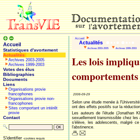
Accueil
Actualités
Accueil
Archives 2003-2005
Archives 1999-2003
Statistiques d'avortement
Actualités
Les lois impliqu
Archives 2003-2005
Archives 1999-2003
Votes des élus
comportements s
Bibliographies
Documents
Liens
Organisations provie
francophones
2006-09-29
Organisations provie non-
Selon une étude menée à l'Université 
francophones
ont des effets positifs sur la réduct
Sites comportant un intérêt
provie
Les auteurs de l'étude (Jonathan K
Contact
sexuellement transmissible chez les a
s'élève, les adolescents, malgré ce
l'abstinence.
S'identifier
-cookies requis