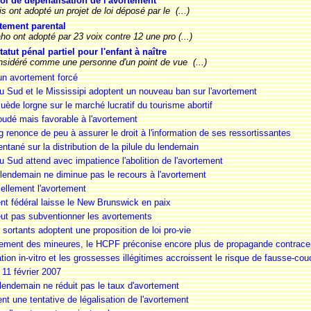
loi de dépénalisation de l'avortement
 ont adopté un projet de loi déposé par le (...)
entement parental
ho ont adopté par 23 voix contre 12 une pro (...)
atut pénal partiel pour l'enfant à naître
nsidéré comme une personne d'un point de vue (...)
 un avortement forcé
du Sud et le Mississipi adoptent un nouveau ban sur l'avortement
ède lorgne sur le marché lucratif du tourisme abortif
oudé mais favorable à l'avortement
renonce de peu à assurer le droit à l'information de ses ressortissantes
entané sur la distribution de la pilule du lendemain
u Sud attend avec impatience l'abolition de l'avortement
 lendemain ne diminue pas le recours à l'avortement
iellement l'avortement
t fédéral laisse le New Brunswick en paix
veut pas subventionner les avortements
 sortants adoptent une proposition de loi pro-vie
ortement des mineures, le HCPF préconise encore plus de propagande contracep
tion in-vitro et les grossesses illégitimes accroissent le risque de fausse-cou
 11 février 2007
 lendemain ne réduit pas le taux d'avortement
tent une tentative de légalisation de l'avortement