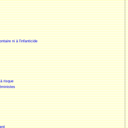
taire ni à l'infanticide
à risque
éministes
ent