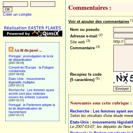
Commentaires :
Créer un compte
(
Voir et ajouter des commentaires
Nom ou pseudo
(2)
Adresse e-mail
(3)
http://
Site web
(4)
Commentaire
Au fil du passé ...
Portugal : promulgation de la loi
de dépanlisation
[2007-09-03]
Conseil de l'Europe : la Pologne
condamnée
Recopiez le code
[2007-09-03]
(5)
Etats-Unis : mouvements
(5 caractères)
:
législatifs multiples
[2007-03-17]
Recherche : Les femmes ayant
avorté sont plus violentes
envers les enfants suivants
[2007-03-17]
Nouveautés sous cette rubrique :
Portugal : le Parlement adopte la
loi de dépénalisation de
Recherche : Les femmes ayant avor
l'avortement
Selon les résultats d'une étude mené
[2007-03-17]
Etats-Unis : mouvements législati
Le 2007-03-07, les députés du New H