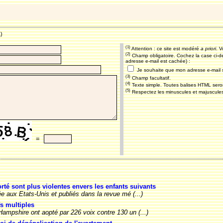
1)
(1)
Attention : ce site est modéré
a priori
. V
(2)
Champ obligatoire. Cochez la case ci-d
adresse e-mail est cachée) :
Je souhaite que mon adresse e-mail s
(3)
Champ facultatif.
(4)
Texte simple. Toutes balises HTML sero
(5)
Respectez les minuscules et majuscules
=
té sont plus violentes envers les enfants suivants
e aux Etats-Unis et publiés dans la revue mé (...)
fs multiples
ampshire ont aopté par 226 voix contre 130 un (...)