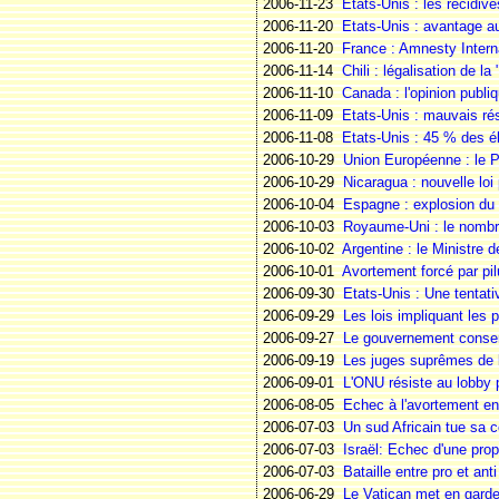
2006-11-23
Etats-Unis : les récidiv
2006-11-20
Etats-Unis : avantage a
2006-11-20
France : Amnesty Interna
2006-11-14
Chili : légalisation de la
2006-11-10
Canada : l'opinion publiq
2006-11-09
Etats-Unis : mauvais ré
2006-11-08
Etats-Unis : 45 % des él
2006-10-29
Union Européenne : le Par
2006-10-29
Nicaragua : nouvelle loi 
2006-10-04
Espagne : explosion du
2006-10-03
Royaume-Uni : le nombre 
2006-10-02
Argentine : le Ministre 
2006-10-01
Avortement forcé par pil
2006-09-30
Etats-Unis : Une tentati
2006-09-29
Les lois impliquant les
2006-09-27
Le gouvernement conserv
2006-09-19
Les juges suprêmes de l'
2006-09-01
L'ONU résiste au lobby 
2006-08-05
Echec à l'avortement en
2006-07-03
Un sud Africain tue sa 
2006-07-03
Israël: Echec d'une pro
2006-07-03
Bataille entre pro et an
2006-06-29
Le Vatican met en garde