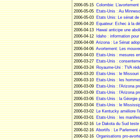
2006-05-15
Colombie: L'avortement f
2006-05-05
Etats-Unis : Au Minneso
2006-05-03
Etats Unis: Le sénat de 
2006-04-20
Equateur: Echec à la dé
2006-04-13
Hawaï anticipe une aboli
2006-04-12
Idaho : information pour
2006-04-08
Arizona : Le Sénat adopt
2006-04-06
Avortement: Les mouveme
2006-04-03
Etats-Unis : mesures en
2006-03-27
Etats-Unis : consentem
2006-03-24
Royaume-Uni : TVA réduit
2006-03-20
Etats-Unis : le Missouri
2006-03-10
Etats-Unis : les hommes
2006-03-09
Etats-Unis : l'Arizona 
2006-03-09
Etats-Unis : l'Arizona 
2006-03-06
Etats-Unis : la Géorgie 
2006-03-04
Etats-Unis : le Mississip
2006-03-02
Le Kentucky améliore l'
2006-03-01
Etats-Unis : les manifes
2006-02-16
Le Dakota du Sud teste
2006-02-16
Abortifs : Le Parlement 
2006-02-16
Organisations pro-avort