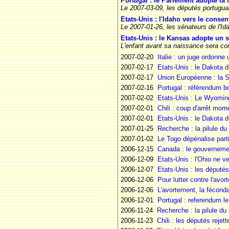
Portugal : le Parlement adopte la 
Le 2007-03-09, les députés portuguais
Etats-Unis : l'Idaho vers le cons
Le 2007-01-26, les sénateurs de l'Ida
Etats-Unis : le Kansas adopte un st
L'enfant avant sa naissance sera co
2007-02-20
Italie : un juge ordonne
2007-02-17
Etats-Unis : le Dakota 
2007-02-17
Union Européenne : la Su
2007-02-16
Portugal : référendum b
2007-02-02
Etats-Unis : Le Wyoming 
2007-02-01
Chili : coup d'arrêt mom
2007-02-01
Etats-Unis : le Dakota d
2007-01-25
Recherche : la pilule du
2007-01-02
Le Togo dépénalise part
2006-12-15
Canada : le gouvernemen
2006-12-09
Etats-Unis : l'Ohio ne 
2006-12-07
Etats-Unis : les députés
2006-12-06
Pour lutter contre l'av
2006-12-06
L'avortement, la féconda
2006-12-01
Portugal : referendum le
2006-11-24
Recherche : la pilule du
2006-11-23
Chili : les députés rejet